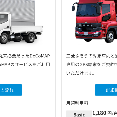
来必要だったDoCoMAP
三菱ふそうの対象車両と連
oMAPのサービスをご利用
専用のGPS端末をご契約
いただけます。
入の流れ
詳細
月額利用料
1,180
円/台
Basic