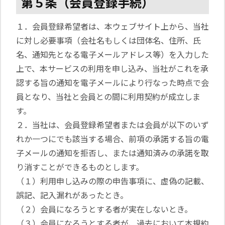
第５条（会員登録手続）
１．会員登録希望者は、本ウェブサイト上から、当社
に対し必要事項（会社名もしくは団体名、住所、氏
名、通知先となる電子メールアドレス等）を入力した
上で、本サービスの利用を申し込み、当社がこれを承
認する旨の通知を電子メールにより行なった時点で会
員となり、当社と会員との間に利用契約が成立しま
す。
２．当社は、会員登録希望者または会員が以下のいず
れか一つにでも該当する場合、前項の承諾する旨の電
子メールの通知を拒否し、または通知済みの承諾を取
り消すことができるものとします。
（１）利用申し込みの際の申告事項に、虚偽の記載、
誤記、記入漏れがあったとき。
（２）会員になろうとする者が実在しないとき。
（３）会員になろうとする者が、過去において本規約