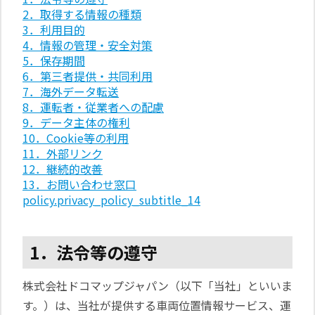
2．取得する情報の種類
3．利用目的
4．情報の管理・安全対策
5．保存期間
6．第三者提供・共同利用
7．海外データ転送
8．運転者・従業者への配慮
9．データ主体の権利
10．Cookie等の利用
11．外部リンク
12．継続的改善
13．お問い合わせ窓口
policy.privacy_policy_subtitle_14
1．法令等の遵守
株式会社ドコマップジャパン（以下「当社」といいま
す。）は、当社が提供する車両位置情報サービス、運