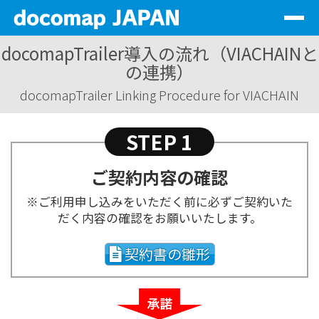
Togg
navig
docomapTrailer導入の流れ（VIACHAINと
サービス一覧
の連携）
会社情報
docomapTrailer Linking Procedure for VIACHAIN
代理店情報
STEP 1
サステナビリティ
ご契約内容の確認
資料DL
※ご利用申し込みをいただく前に必ずご契約いた
だく内容の確認をお願いいたします。
お問い合わせ
契約書の雛形
ログイン
JP