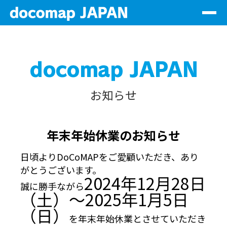
Togg
navig
サービス一覧
会社情報
代理店情報
お知らせ
サステナビリティ
資料DL
年末年始休業のお知らせ
日頃よりDoCoMAPをご愛顧いただき、あり
お問い合わせ
がとうございます。
2024年12月28日
ログイン
誠に勝手ながら
（土）～2025年1月5日
（日）
JP
を年末年始休業とさせていただき