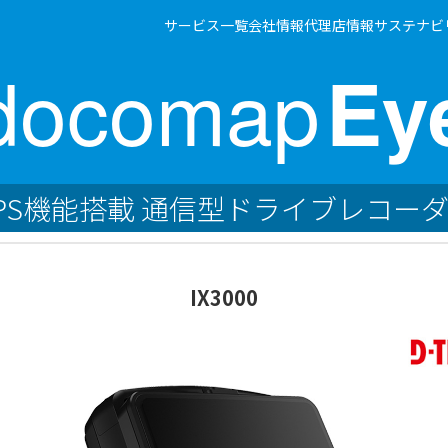
サービス一覧
会社情報
代理店情報
サステナビ
docomap
Ey
PS機能搭載 通信型ドライブレコー
IX3000