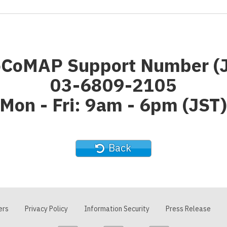
CoMAP Support Number (
03-6809-2105
Mon - Fri: 9am - 6pm (JST
Back
ers
Privacy Policy
Information Security
Press Release