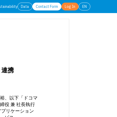
stainability
Data
Contact Form
Log In
EN
日本語
English
と連携
裕、以下「ドコマ
役 兼 社長執行
アプリケーション