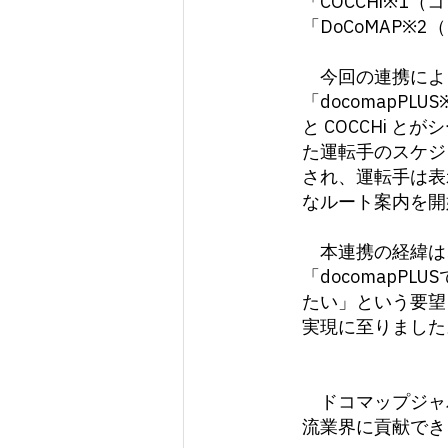
「COCCHi※
「DoCoMAP※
今回の連携によ
「docomapP
と COCCHi 
た運転手のスケジュ
され、運転手は表
なルート案内を開
本連携の経緯は、
「docomapP
たい」という要望
実現に至りました
ドコマップジャ
流業界に貢献でき