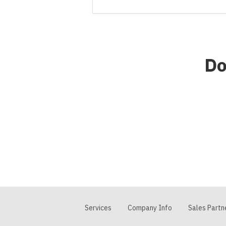
Do
Services
Company Info
Sales Partn