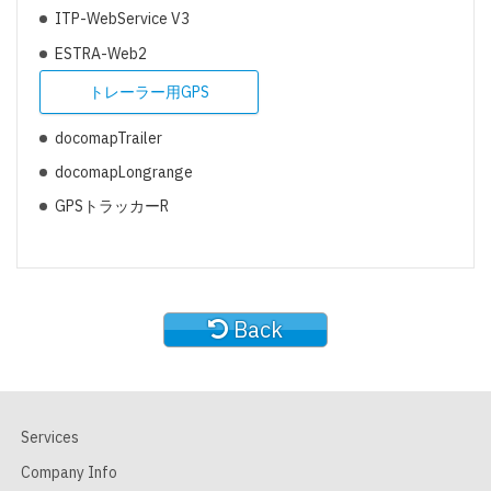
ITP-WebService V3
ESTRA-Web2
トレーラー用GPS
docomapTrailer
docomapLongrange
GPSトラッカーR
Back
Services
Company Info