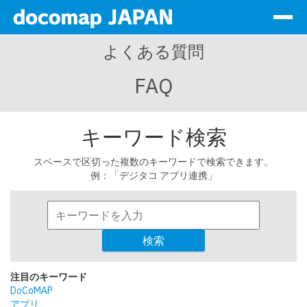
Togg
navig
よくある質問
Services
FAQ
Company Info
Sales Partners
キーワード検索
Sustainability
スペースで区切った複数のキーワードで検索できます。
Data
例：「デジタコ アプリ連携」
Contact Form
検索
Log In
注目のキーワード
EN
DoCoMAP
アプリ