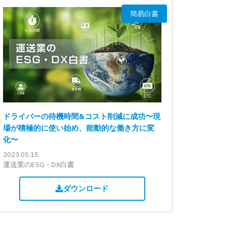
簡易白書
ドライバーの待機時間&コスト削減に成功〜現
場が積極的に使い始め、能動的な働き方に変
化〜
2023.05.15
運送業のESG・DX白書
ダウンロード