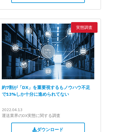
実態調査
約7割が「DX」を重要視するもノウハウ不足
で13%しか十分に進められてない
2022.04.13
運送業界のDX実態に関する調査
ダウンロード