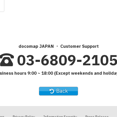
docomap JAPAN ・ Customer Support
03-6809-210
siness hours 9:00 ~ 18:00 (Except weekends and holida
Back
ers
Privacy Policy
Information Security
Press Release